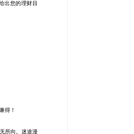
给出您的理财目
兼得！
航无所向。迷途漫