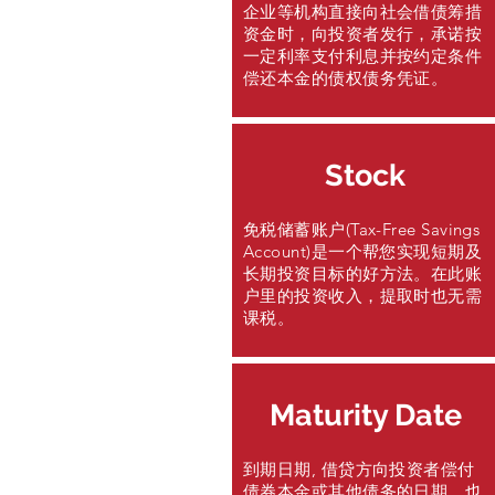
企业等机构直接向社会借债筹措
资金时，向投资者发行，承诺按
一定利率支付利息并按约定条件
偿还本金的债权债务凭证。
Stock
免税储蓄账户(Tax-Free Savings
Account)是一个帮您实现短期及
长期投资目标的好方法。在此账
户里的投资收入，提取时也无需
课税。
Maturity Date
到期日期, 借贷方向投资者偿付
债券本金或其他债务的日期，也