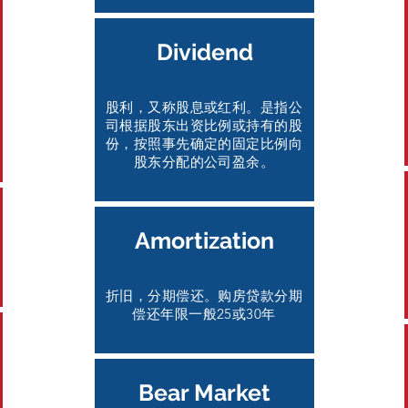
Dividend
股利，又称股息或红利。是指公
司根据股东出资比例或持有的股
份，按照事先确定的固定比例向
股东分配的公司盈余。
Amortization
折旧，分期偿还。购房贷款分期
偿还年限一般25或30年
Bear Market