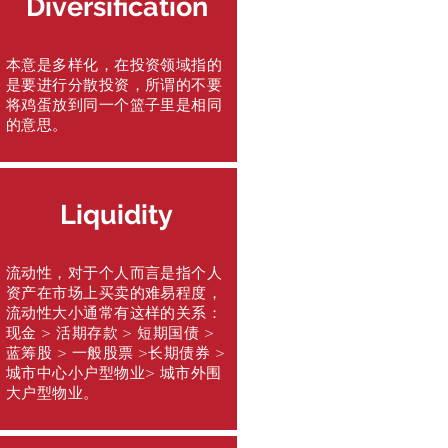
Diversification
本意是多样化，在投资领域指的
是要进行分散投资，所谓的不要
将鸡蛋放到同一个篮子里是相同
的意思。
Liquidity
流动性，对于个人而言是指个人
资产在市场上买卖的难易程度，
流动性大小通常有这样的关系：
现金 > 活期存款 > 短期国债 >
蓝筹股 > 一般股票 >长期债券 >
城市中心小户型物业> 城市外围
大户型物业。