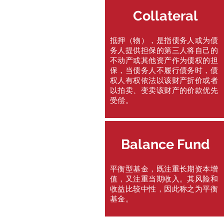
Collateral
抵押（物），是指债务人或为债
务人提供担保的第三人将自己的
不动产或其他资产作为债权的担
保，当债务人不履行债务时，债
权人有权依法以该财产折价或者
以拍卖、变卖该财产的价款优先
受偿。
Balance Fund
平衡型基金，既注重长期资本增
值，又注重当期收入。其风险和
收益比较中性，因此称之为平衡
基金。