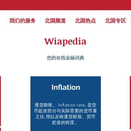
们
我们的服务
北国频道
北国热点
北国专区
Wiapedia
您的在线金融词典
​Inflation
通货膨胀。 Inflation rate, 是货
币超发部分与实际需要的货币量
之比,用以反映通货膨胀、货币
贬值的程度。