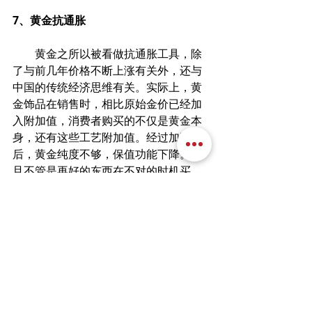
7、黄金抗通胀
　　黄金之所以被看做抗通胀工具，除
了与前几年价格不断上涨有关外，还与
中国的传统经济思维有关。实际上，黄
金饰品在销售时，相比原始金价已经加
入附加值，消费者购买的不仅是黄金本
身，还有这些工艺附加值。经过加工
后，黄金纯度不够，保值功能下降。而
且不管是再好的东西在不对的时机买
入，都是不对的。就像前几年震惊华尔
街的中国大妈们，当时买的黄金现在估
计只能留给孙儿孙女当嫁妆了。
　　所以理财这个事，还是要根据自己
的实际情况，根据当时大的环境去分
析。就像毛爷爷说的，绝不能读死书，
认死理，尽信书不如无书。